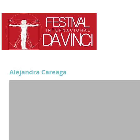
HOME
¿QUE ES?
Alejandra Careaga