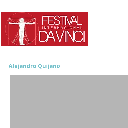
HOME
¿QUE ES?
Alejandro Quijano