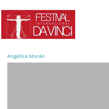
HOME
¿QUE ES?
Angélica Morán