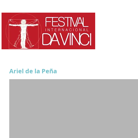
HOME
¿QUE ES?
Ariel de la Peña