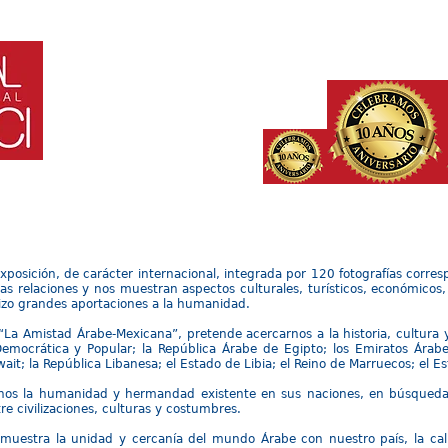
HOME
¿QUE ES?
PARTICIPANTES
INVITADOS
IN
xposición, de carácter internacional, integrada por 120 fotografías corre
s relaciones y nos muestran aspectos culturales, turísticos, económicos, 
 hizo grandes aportaciones a la humanidad.
 “La Amistad Árabe-Mexicana”, pretende acercarnos a la historia, cultura y
Democrática y Popular; la República Árabe de Egipto; los Emiratos Árabe
it; la República Libanesa; el Estado de Libia; el Reino de Marruecos; el Es
rarnos la humanidad y hermandad existente en sus naciones, en búsque
re civilizaciones, culturas y costumbres.
 muestra la unidad y cercanía del mundo Árabe con nuestro país, la cali