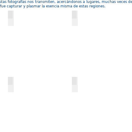
 estas fotografías nos transmiten, acercándonos a lugares, muchas veces d
n fue capturar y plasmar la esencia misma de estas regiones.
Argelia
Catar
Irak
Jordania