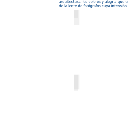
arquitectura, los colores y alegría que
de la lente de fotógrafos cuya intensió
Arabia Saudita
Emiratos Arabes