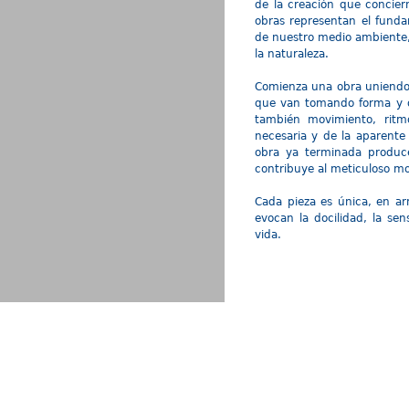
de la creación que conciern
obras representan el funda
de nuestro medio ambiente,
la naturaleza.
Comienza una obra uniendo 
que van tomando forma y qu
también movimiento, ritm
necesaria y de la aparente
obra ya terminada produce
contribuye al meticuloso mon
Cada pieza es única, en ar
evocan la docilidad, la sen
vida.
S?
PARTICIPANTES
INVITADOS
INSTITUCIONES
TALLERES
 Todos los derechos reservados - Arte y Curaduría © -
Aviso de Privacidad
Festival Internacio