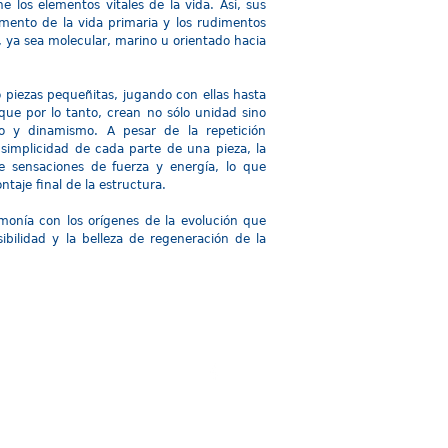
e los elementos vitales de la vida. Así, sus
mento de la vida primaria y los rudimentos
 ya sea molecular, marino u orientado hacia
piezas pequeñitas, jugando con ellas hasta
e por lo tanto, crean no sólo unidad sino
o y dinamismo. A pesar de la repetición
 simplicidad de cada parte de una pieza, la
 sensaciones de fuerza y energía, lo que
taje final de la estructura.
monía con los orígenes de la evolución que
sibilidad y la belleza de regeneración de la
CONTACTO
nal Da Vinci 2023