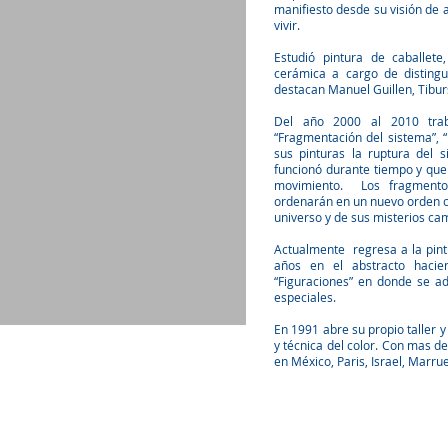
manifiesto desde su visión de 
vivir.
Estudió pintura de caballete
cerámica a cargo de disting
destacan Manuel Guillen, Tibur
Del año 2000 al 2010 traba
“Fragmentación del sistema”, 
sus pinturas la ruptura del 
funcionó durante tiempo y que 
movimiento. Los fragmento
ordenarán en un nuevo orden c
universo y de sus misterios ca
Actualmente regresa a la pintu
años en el abstracto haci
“Figuraciones” en donde se a
especiales.
En 1991 abre su propio taller y
y técnica del color.
Con mas de
en México, Paris, Israel, Marru