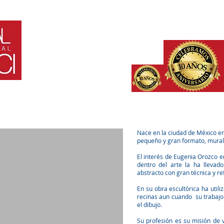
HOME
¿QUE ES?
PARTICIPANTES
INVITADOS
IN
Nace en la ciudad de México en
pequeño y gran formato, murali
El interés de Eugenia Orozco e
dentro del arte la ha llevad
abstracto con gran técnica y re
En su obra escultórica ha util
recinas aun cuando su trabajo 
el dibujo.
Su profesión es su misión de