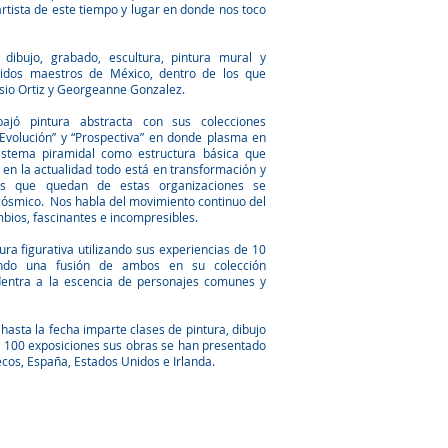
artista de este tiempo y lugar en donde nos toco
, dibujo, grabado, escultura, pintura mural y
uidos maestros de México, dentro de los que
sio Ortiz y Georgeanne Gonzalez.
jó pintura abstracta con sus colecciones
“Evolución” y “Prospectiva” en donde plasma en
sistema piramidal como estructura básica que
en la actualidad todo está en transformación y
s que quedan de estas organizaciones se
ósmico. Nos habla del movimiento continuo del
mbios, fascinantes e incompresibles.
ra figurativa utilizando sus experiencias de 10
endo una fusión de ambos en su colección
dentra a la escencia de personajes comunes y
 hasta la fecha imparte clases de pintura, dibujo
 100 exposiciones sus obras se han presentado
ecos, España, Estados Unidos e Irlanda.