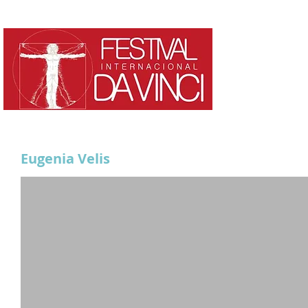
HOME
¿QUE ES?
Eugenia Velis