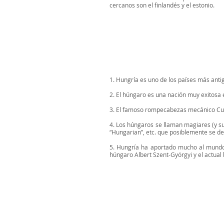
cercanos son el finlandés y el estonio.
1. Hungría es uno de los países más anti
2. El húngaro es una nación muy exitosa e
3. El famoso rompecabezas mecánico Cubo
4. Los húngaros se llaman magiares (y s
“Hungarian”, etc. que posiblemente se der
5. Hungría ha aportado mucho al mundo 
húngaro Albert Szent-Györgyi y el actual b