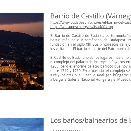
Barrio de Castillo (Várne
https://www.budapestinfo.hu/es/el-barrio-del-cast
https://whc.unesco.org/es/list/400#top
El Barrio de Castillo de Buda (la parte montaños
barrio más bello y romántico de Budapest. P
fundación en el siglo XIII. Sus pintorescos call
los visitantes. El barrio es parte del Patrimonio
El Castillo de Buda, uno de los lugares más emblem
el complejo del palacio de los reyes húngaros e
1265, pero el enorme palacio barroco que hoy oc
entre 1749 y 1769. En el pasado, el complejo se
Királyi-palota) o el Castillo Real (en húngaro: 
alberga la Galería Nacional Húngara y el Museo d
Los baños/balnearios de 