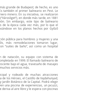
o más grande de Budapest; de hecho, es uno
s también el primer balneario en Pest. Le
ero minero. En su iniciativa, se realizaron
(“Városliget”), en donde más tarde, en 1881
ión. Sin embargo, este tipo de balneario
s de la época cada vez más, por lo que el
basándose en los planos hechos por Győző
ción pública para hombres y mujeres y una
60s, más remodelaciones tomaron lugar,
on “suites de baño”, así como un hospital
ón de natación, su equipo con sistema de
 completada en 1999. El llamado balneario de
rvescente bajo el agua, travesaño de masajes
y muchos servicios más.
icipal y rodeado de muchas atracciones
za de los Héroes, el Castillo de Vajdahunyad,
y Jardín Botánico de la Capital. Podrá elegir
en una piscina de experiencias, un jacuzzi,
 deriva al aire libre y le espera con piscinas