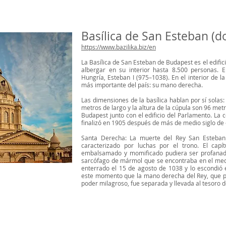
Basílica de San Esteban (
https://www.bazilika.biz/en
La Basílica de San Esteban de Budapest es el edifi
albergar en su interior hasta 8.500 personas.
Hungría, Esteban I (975–1038). En el interior de la
más importante del país: su mano derecha.
Las dimensiones de la basílica hablan por sí sola
metros de largo y la altura de la cúpula son 96 met
Budapest junto con el edificio del Parlamento. La 
finalizó en 1905 después de más de medio siglo de 
Santa Derecha: La muerte del Rey San Esteban 
caracterizado por luchas por el trono. El cap
embalsamado y momificado pudiera ser profanado,
sarcófago de mármol que se encontraba en el medio
enterrado el 15 de agosto de 1038 y lo escondió e
este momento que la mano derecha del Rey, que pe
poder milagroso, fue separada y llevada al tesoro de