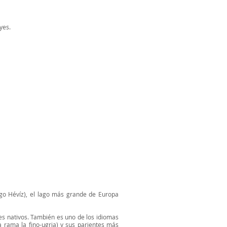
yes.
go Hévíz), el lago más grande de Europa
es nativos. También es uno de los idiomas
a rama la fino-ugria) y sus parientes más