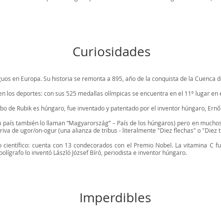
Curiosidades
guos en Europa. Su historia se remonta a 895, año de la conquista de la Cuenca d
n los deportes: con sus 525 medallas olímpicas se encuentra en el 11º lugar en e
 de Rubik es húngaro, fue inventado y patentado por el inventor húngaro, Ernő
u país también lo llaman “Magyarország” – País de los húngaros) pero en muchos 
iva de ugor/on-ogur (una alianza de tribus - literalmente "Diez flechas" o "Diez t
científico: cuenta con 13 condecorados con el Premio Nobel. La vitamina C fue
olígrafo lo inventó László József Bíró, periodista e inventor húngaro.
Imperdibles