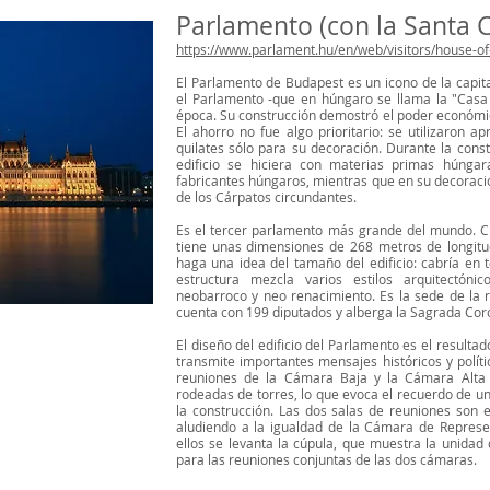
Parlamento (con la Santa 
https://www.parlament.hu/en/web/visitors/house-of
El Parlamento de Budapest es un icono de la capit
el Parlamento -que en húngaro se llama la "Casa
época. Su construcción demostró el poder económico
El ahorro no fue algo prioritario: se utilizaron 
quilates sólo para su decoración. Durante la const
edificio se hiciera con materias primas húngar
fabricantes húngaros, mientras que en su decoració
de los Cárpatos circundantes.
Es el tercer parlamento más grande del mundo. C
tiene unas dimensiones de 268 metros de longit
haga una idea del tamaño del edificio: cabría en 
estructura mezcla varios estilos arquitectóni
neobarroco y neo renacimiento. Es la sede de la r
cuenta con 199 diputados y alberga la Sagrada Co
El diseño del edificio del Parlamento es el resulta
transmite importantes mensajes históricos y políti
reuniones de la Cámara Baja y la Cámara Alta 
rodeadas de torres, lo que evoca el recuerdo de 
la construcción. Las dos salas de reuniones son
aludiendo a la igualdad de la Cámara de Represen
ellos se levanta la cúpula, que muestra la unidad 
para las reuniones conjuntas de las dos cámaras.