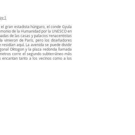
sy-1
 el gran estadista húngaro, el conde Gyula
trimonio de la Humanidad por la UNESCO en
hadas de las casas y palacios renacentistas
da vinieron de París, pero los diseñadores
 residían aquí. La avenida se puede dividir
tagonal Oktogon y la plaza redonda llamada
 metros corre el segundo subterráneo más
s encantan tanto a los vecinos como a los