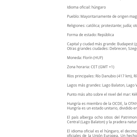
Idioma oficial: húngaro
Pueblo: Mayoritariamente de origen magia
Religiones: católica; protestante; judía; o
Forma de estado: República
Capital y ciudad más grande: Budapest (p
Otras grandes ciudades: Debrecen, Szege
Moneda: Florín (HUF)
Zona horaria: CET (GMT +1)
Ríos principales: Río Danubio (417 km), R
Lagos más grandes: Lago Balaton, Lago 
Punto más alto sobre el nivel del mar: Ké
Hungría es miembro de la OCDE, la OTAN
Hungría es un estado unitario, dividido e
El país alberga ocho sitios del Patri
Central (Lago Balaton) y la pradera nat
El idioma oficial es el húngaro, el dec
oficiales de la Unión Europea. Un hecho