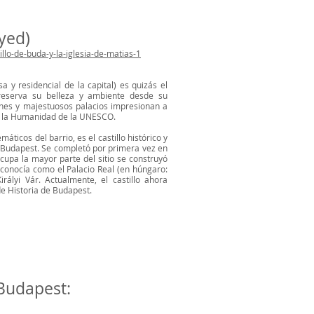
gyed)
illo-de-buda-y-la-iglesia-de-matias-1
a y residencial de la capital) es quizás el
reserva su belleza y ambiente desde su
ejones y majestuosos palacios impresionan a
 de la Humanidad de la UNESCO.
áticos del barrio, es el castillo histórico y
n Budapest. Se completó por primera vez en
upa la mayor parte del sitio se construyó
 conocía como el Palacio Real (en húngaro:
Királyi Vár. Actualmente, el castillo ahora
e Historia de Budapest.
Budapest: