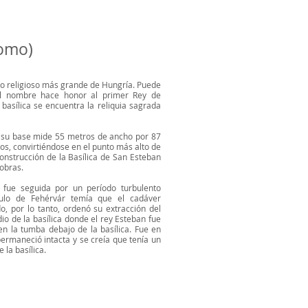
domo)
cio religioso más grande de Hungría. Puede
 El nombre hace honor al primer Rey de
 basílica se encuentra la reliquia sagrada
s: su base mide 55 metros de ancho por 87
ros, convirtiéndose en el punto más alto de
construcción de la Basílica de San Esteban
obras.
fue seguida por un período turbulento
ítulo de Fehérvár temía que el cadáver
 por lo tanto, ordenó su extracción del
 de la basílica donde el rey Esteban fue
n la tumba debajo de la basílica. Fue en
rmaneció intacta y se creía que tenía un
 la basílica.