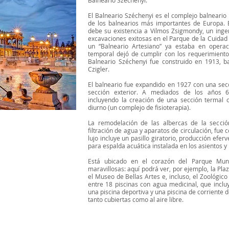
Balneario Széchenyi:
El Balneario Széchenyi es el complejo balneari
de los balnearios más importantes de Europa. E
debe su existencia a Vilmos Zsigmondy, un ingeni
excavaciones exitosas en el Parque de la Cuidad 
un “Balneario Artesiano” ya estaba en operac
temporal dejó de cumplir con los requerimiento
Balneario Széchenyi fue construido en 1913, 
Czigler.
El balneario fue expandido en 1927 con una sec
sección exterior. A mediados de los años 
incluyendo la creación de una sección termal c
diurno (un complejo de fisioterapia).
La remodelación de las albercas de la secci
filtración de agua y aparatos de circulación, fue
lujo incluye un pasillo giratorio, producción efe
para espalda acuática instalada en los asientos 
Está ubicado en el corazón del Parque Mun
maravillosas: aquí podrá ver, por ejemplo, la Pla
el Museo de Bellas Artes e, incluso, el Zoológico 
entre 18 piscinas con agua medicinal, que incluy
una piscina deportiva y una piscina de corriente de
tanto cubiertas como al aire libre.