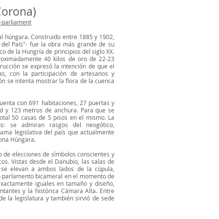
Corona)
-parliament
al húngara. Construido entre 1885 y 1902,
 del País"- fue la obra más grande de su
 de la Hungría de principios del siglo XX.
aproximadamente 40 kilos de oro de 22-23
rucción se expresó la intención de que el
as, con la participación de artesanos y
n se intenta mostrar la flora de la cuenca
uenta con 691 habitaciones, 27 puertas y
ud y 123 metros de anchura. Para que se
total 50 casas de 5 pisos en el mismo. La
cos: se admiran rasgos del neogótico,
ama legislativa del país que actualmente
rona Húngara.
do de elecciones de símbolos conscientes y
cos. Vistas desde el Danubio, las salas de
se elevan a ambos lados de la cúpula,
un parlamento bicameral en el momento de
 exactamente iguales en tamaño y diseño,
tantes y la histórica Cámara Alta. Entre
de la legislatura y también sirvió de sede