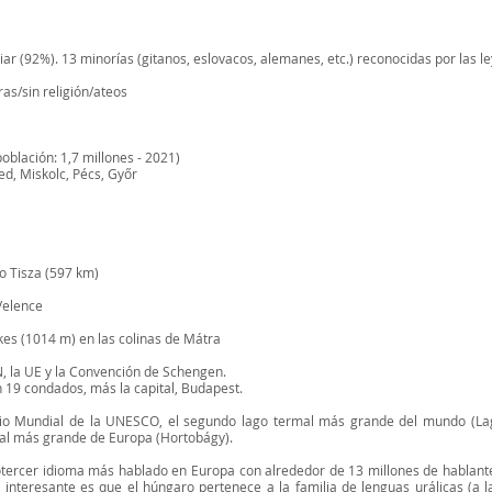
r (92%). 13 minorías (gitanos, eslovacos, alemanes, etc.) reconocidas por las le
tras/sin religión/ateos
oblación: 1,7 millones - 2021)
d, Miskolc, Pécs, Győr
ío Tisza (597 km)
Velence
kes (1014 m) en las colinas de Mátra
, la UE y la Convención de Schengen.
n 19 condados, más la capital, Budapest.
monio Mundial de la UNESCO, el segundo lago termal más grande del mundo (La
ural más grande de Europa (Hortobágy).
imotercer idioma más hablado en Europa con alrededor de 13 millones de hablant
 interesante es que el húngaro pertenece a la familia de lenguas urálicas (a l