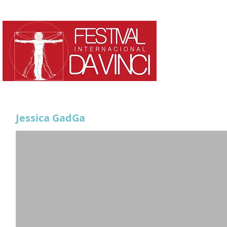
HOME
¿QUE ES?
Jessica GadGa