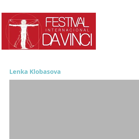
HOME
¿QUE ES?
Lenka Klobasova