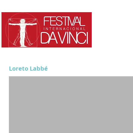
HOME
¿QUE ES?
Loreto Labbé