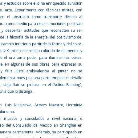
s y estudios sobre ello ha enriquecido su visión
su arte. Experimenta con técnicas mixtas, con
bre el abstracto como transporte directo al
tura como medio para crear emociones positivas
r y despertar actitudes que reconecten su ser
de la filosofía de la energía, del positivismo del
ambio interior a partir de la forma y del color.
tav Klimt en ese reflejo colorido de elementos y
de el oro toma poder para iluminar las obras.
ge en algunas de sus obras para expresar su
 y feliz. Esta ambivalencia al pintar no se
plementa pues por una parte emplea el detalle
 deja fluir su pintura en el “Actión Painting”,
ía que lo distinga.
n: Luis Nishizawa, Aceves Navarro, Herminia
olórzano.
n museos y consulados a nivel nacional e
caso del Consulado de México en Shanghái en
manera permanente. Además, ha participado en