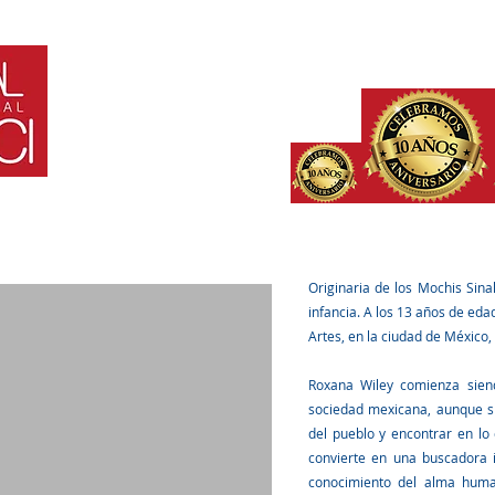
HOME
¿QUE ES?
PARTICIPANTES
INVITADOS
IN
Originaria de los Mochis Sina
infancia. A los 13 años de eda
Artes, en la ciudad de México
Roxana Wiley comienza siend
sociedad mexicana, aunque sie
del pueblo y encontrar en lo 
convierte en una buscadora in
conocimiento del alma hum