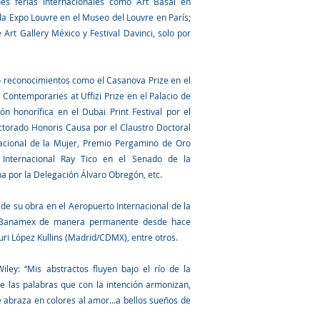
nes ferias internacionales como Art Basal en
 la Expo Louvre en el Museo del Louvre en París;
Art Gallery México y Festival Davinci, solo por
o reconocimientos como el Casanova Prize en el
l Contemporaries at Uffizi Prize en el Palacio de
ión honorífica en el Dubai Print Festival por el
torado Honoris Causa por el Claustro Doctoral
acional de la Mujer, Premio Pergamino de Oro
 Internacional Ray Tico en el Senado de la
na por la Delegación Álvaro Obregón, etc.
de su obra en el Aeropuerto Internacional de la
 Banamex de manera permanente desde hace
uri López Kullins (Madrid/CDMX), entre otros.
ley: “Mis abstractos fluyen bajo el río de la
 las palabras que con la intención armonizan,
 abraza en colores al amor...a bellos sueños de