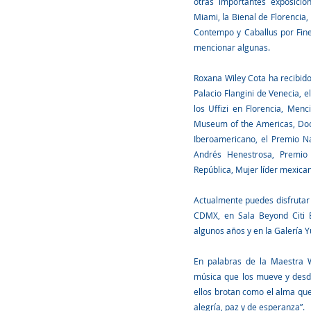
otras importantes exposicio
Miami, la Bienal de Florencia,
Contempo y Caballus por Fine 
mencionar algunas.
Roxana Wiley Cota ha recibid
Palacio Flangini de Venecia, e
los Uffizi en Florencia, Menc
Museum of the Americas, Doc
Iberoamericano, el Premio N
Andrés Henestrosa, Premio
República, Mujer líder mexica
Actualmente puedes disfrutar 
CDMX, en Sala Beyond Citi
algunos años y en la Galería Y
En palabras de la Maestra Wi
música que los mueve y desde
ellos brotan como el alma que
alegría, paz y de esperanza”.