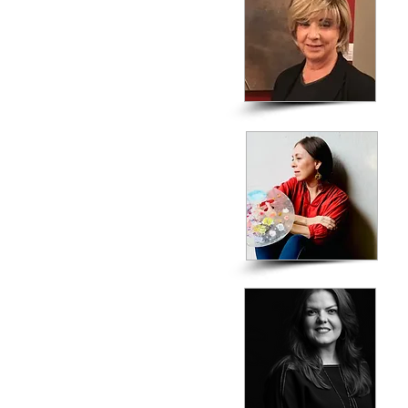
M
J
C